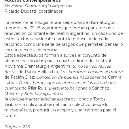
Futuros contemporáneos
Novísima Dramaturgia Argentina
Ricardo Dubatti (coordinador)
La presente antología reúne seis obras de dramaturgos
menores de 35 años, autores que forman parte de una
renovación constante del teatro argentino. En cada uno de
estos textos se vislumbra tanto lo particular de cada
recorrido como una serie de rasgos que permiten pensar lo
común desde la diferencia.
Estos espectáculos forman a su vez el conjunto de
obras seleccionadas para la cuarta edición del Festival
Novísima Dramaturgia Argentina:
Si no te veo, felices
fiestas
de Pablo Bellocchio;
Los hombres vuelven al monte
de Fabián Díaz;
Condición de buenos nadadores
de Camila
Fabbri;
De los héroes que no aterrizan en las islas de los
cuentos
de Pilar Ruiz;
Despierto
de Ignacio Sánchez
Mestre; y
Sólo hay ligación si
la complementariedad es exacta
de Ignacio Torres.
Visibilizar implica problematizar lo colectivo desde lo
micropoético, producir un acopio y una memoria para el
futuro.
Páginas: 226